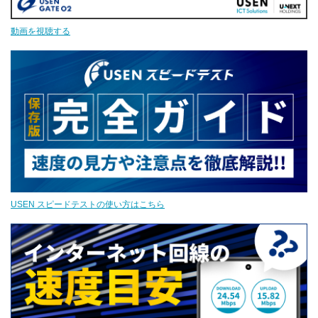
動画を視聴する
オンラインゲーム
スマホアプリゲーム
ビジネス
メール
USEN スピードテストの使い方はこちら
ビデオ会議
クラウド利用