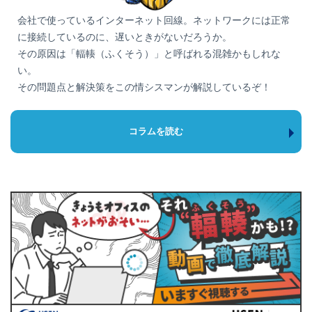
会社で使っているインターネット回線。ネットワークには正常
に接続しているのに、遅いときがないだろうか。
ビデオ通話
その原因は「輻輳（ふくそう）」と呼ばれる混雑かもしれな
い。
その問題点と解決策をこの情シスマンが解説しているぞ！
動画閲覧(youtube)
コラムを読む
高画質（480p）
フルHD（1080p）
4K
ゲーム